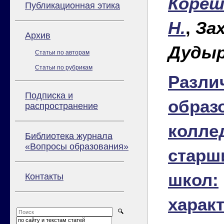
Кореш
Публикационная этика
Н.
,
Зах
Архив
Дудыр
Статьи по авторам
Статьи по рубрикам
Разли
Подписка и
образ
распространение
колле
Библиотека журнала
«Вопросы образования»
старш
школ:
Контакты
харак
по сайту и текстам статей