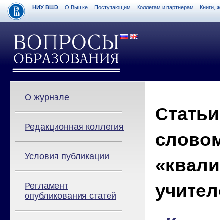
НИУ ВШЭ
О Вышке
Поступающим
Коллегам и партнерам
Книги, 
О журнале
Статьи
Редакционная коллегия
слово
Условия публикации
«квал
учител
Регламент
опубликования статей