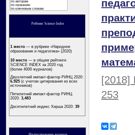
педаг
по авторам
по названию
по ключевым словам
практ
Рейтинг Science Index
препо
приме
1 место
— в рубрике «Народное
образование и педагогика» (2020)
матем
10 место
— в общем рейтинге
SCIENCE INDEX за 2020 год
(более 4000 журналов)
[2018]
Двухлетний импакт-фактор РИНЦ 2020:
6,925
(с учетом цитирования из всех
источников)
253
Пятилетний импакт-фактор РИНЦ
2020:
3,483
Десятилетний индекс Хирша 2020
:
39
Индексирование журнала