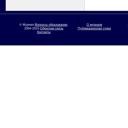
© Журнал
Вопросы образования
,
О журнале
2004-2015
Обратная связь
Публикационная этика
Контакты